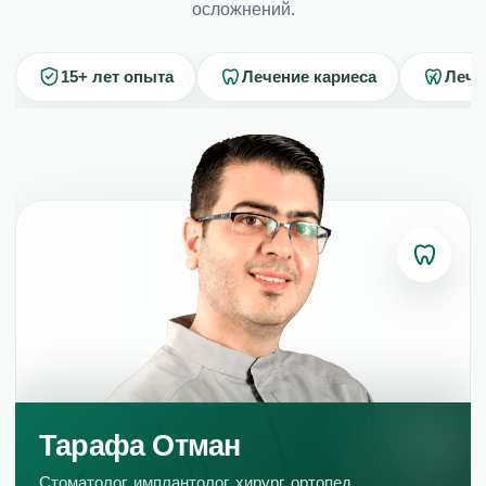
Специалисты
осложнений.
Контакты
15+ лет опыта
Лечение кариеса
Лече
Политика конфиденциальности
Юридические данные
Тарафа Отман
Стоматолог, имплантолог, хирург, ортопед