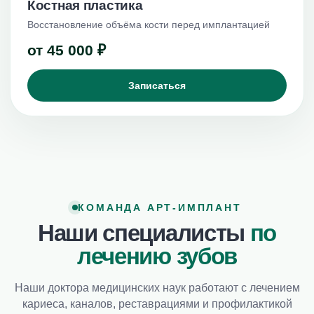
Костная пластика
Восстановление объёма кости перед имплантацией
от 45 000 ₽
УСЛУГИ
Срочная стоматологическая помощь
Записаться
Ортопедическая стоматология
Терапевтическая стоматология
Хирургическая стоматология
Косметическая стоматология
Лечение ВНЧС
КОМАНДА АРТ-ИМПЛАНТ
Имплантация зубов
Наши специалисты
по
лечению зубов
ДОПОЛНИТЕЛЬНО
Все услуги
Наши доктора медицинских наук работают с лечением
О клинике
кариеса, каналов, реставрациями и профилактикой