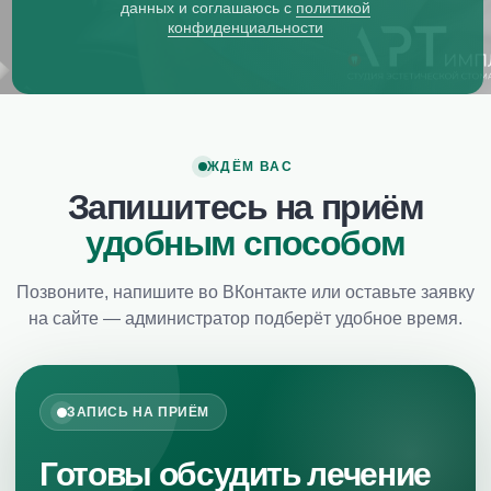
данных и соглашаюсь с
политикой
Косметическая стоматология
конфиденциальности
Лечение ВНЧС
Имплантация зубов
ДОПОЛНИТЕЛЬНО
ЖДЁМ ВАС
Все услуги
Запишитесь на приём
О клинике
удобным способом
Специалисты
Контакты
Позвоните, напишите во ВКонтакте или оставьте заявку
на сайте — администратор подберёт удобное время.
ЗАПИСЬ НА ПРИЁМ
Политика конфиденциальности
Юридические данные
Готовы обсудить лечение