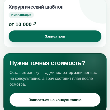
Хирургический шаблон
Имплантация
от 10 000 ₽
Записаться
УСЛУГИ
Срочная стоматологическая помощь
Ортопедическая стоматология
Нужна точная стоимость?
Терапевтическая стоматология
Оставьте заявку — администратор запишет вас
Хирургическая стоматология
на консультацию, а врач составит план после
осмотра.
Косметическая стоматология
Лечение ВНЧС
Имплантация зубов
Записаться на консультацию