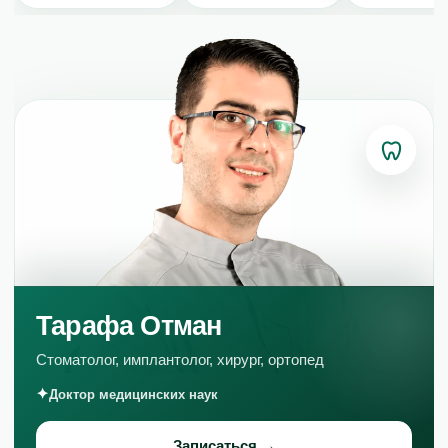
Тарафа Отман
Стоматолог, имплантолог, хирург, ортопед
Доктор медицинских наук
УСЛУГИ
Записаться →