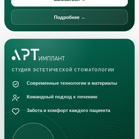
Срочная стоматологическая помощь
Ортопедическая стоматология
Подробнее →
Терапевтическая стоматология
Хирургическая стоматология
Косметическая стоматология
Лечение ВНЧС
Имплантация зубов
СТУДИЯ ЭСТЕТИЧЕСКОЙ СТОМАТОЛОГИИ
ДОПОЛНИТЕЛЬНО
Современные технологии и материалы
Все услуги
Командный подход к лечению
О клинике
Специалисты
Забота и комфорт каждого пациента
Контакты